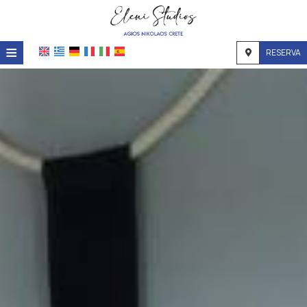
≡
RESERVA
Inicio
Ubicación
Alojamiento
Instalaciones
Galería de fotos