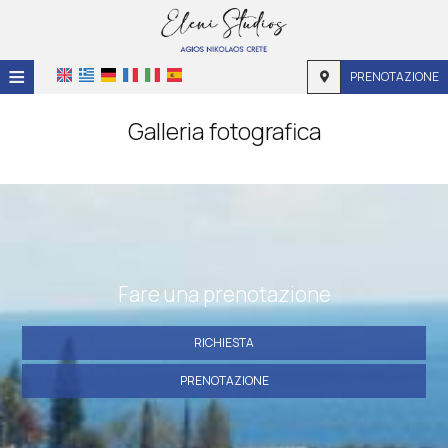
≡
PRENOTAZIONE
Home
Galleria fotografica
Posizione
Sistemazione
Strutture
Galleria fotografica
Fare una prenotazione
RICHIESTA
PRENOTAZIONE